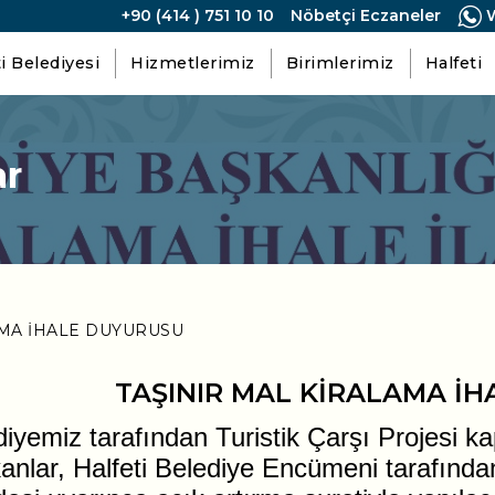
+90 (414 ) 751 10 10
Nöbetçi Eczaneler
W
i Belediyesi
Hizmetlerimiz
Birimlerimiz
Halfeti
ar
AMA İHALE DUYURUSU
TAŞINIR MAL KİRALAMA İ
diyemiz tarafından Turistik Çarşı Projesi
anlar, Halfeti Belediye Encümeni tarafında