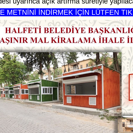
si uyarınca açık artırma suretiyle yapılacak
E METNİNİ İNDİRMEK İÇİN LÜTFEN TIK