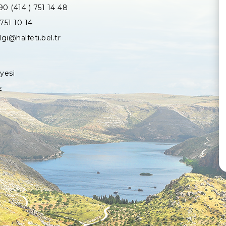
90 (414 ) 751 14 48
 751 10 14
lgi@halfeti.bel.tr
iyesi
z