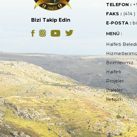
TELEFON :
+
FAKS :
(414 )
Bizi Takip Edin
E-POSTA :
bi
MENÜ :
Halfeti Beled
Hizmetlerimi
Birimlerimiz
Halfeti
Projeler
İhaleler
İletişim