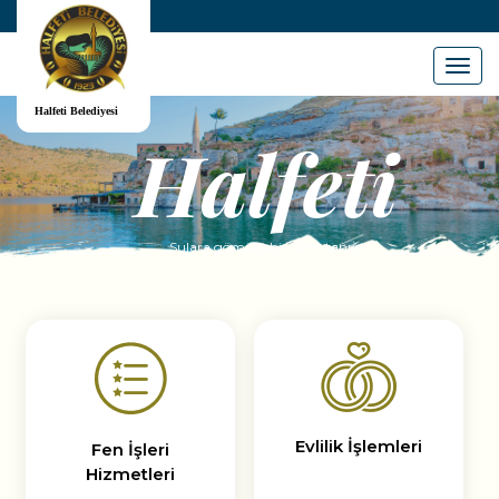
Menu
Halfeti
Sulara gömülü bir tarih tanığı
Evlilik İşlemleri
Fen İşleri
Hizmetleri