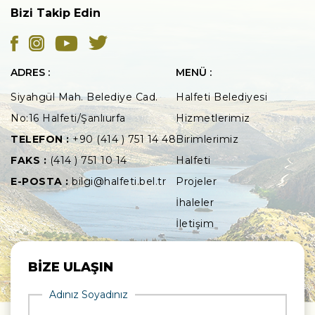
Bizi Takip Edin
ADRES :
MENÜ :
Siyahgül Mah. Belediye Cad.
Halfeti Belediyesi
No:16 Halfeti/Şanlıurfa
Hizmetlerimiz
TELEFON :
+90 (414 ) 751 14 48
Birimlerimiz
FAKS :
(414 ) 751 10 14
Halfeti
E-POSTA :
bilgi@halfeti.bel.tr
Projeler
İhaleler
İletişim
BİZE ULAŞIN
Adınız Soyadınız