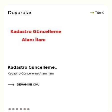
Duyurular
Tümü
Kadastro Güncelleme..
Kar
Kadastro Güncelleme Alanı İlanı
Gel
Pla
DEVAMINI OKU
Karao
Ölçek