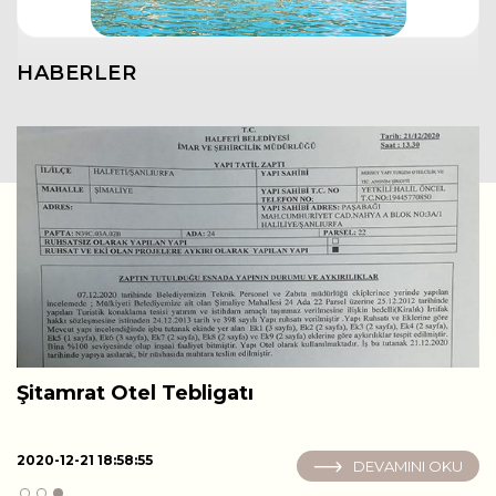
HABERLER
Şitamrat Otel Tebligatı
H
2020-12-21 18:58:55
20
DEVAMINI OKU